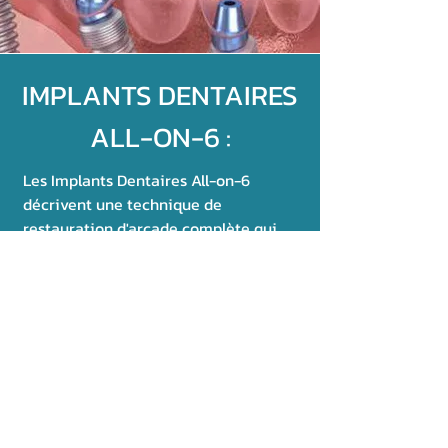
IMPLANTS DENTAIRES
ALL-ON-6 :
Les Implants Dentaires All-on-6
décrivent une technique de
restauration d'arcade complète qui
consiste à placer stratégiquement six
implants dans la mâchoire supérieure
ou inférieure pour servir de points
d'ancrage à un ensemble complet de
dents prothétiques permanentes et
non amovibles (un bridge complet).
C'est une solution permanente pour
les patients ayant perdu la majorité
ou la totalité de leurs dents sur une